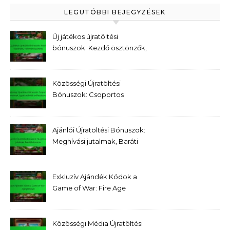
LEGUTÓBBI BEJEGYZÉSEK
Új játékos újratöltési
bónuszok: Kezdő ösztönzők,
Könnyű hozzáférés
Közösségi Újratöltési
Bónuszok: Csoportos
jutalmak, Együttműködő
erőfeszítések
Ajánlói Újratöltési Bónuszok:
Meghívási jutalmak, Baráti
bónuszok
Exkluzív Ajándék Kódok a
Game of War: Fire Age
játékban
Közösségi Média Újratöltési