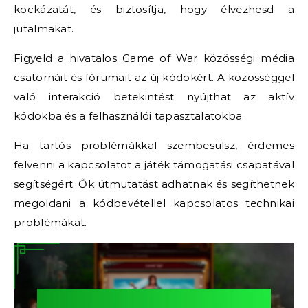
kockázatát, és biztosítja, hogy élvezhesd a
jutalmakat.
Figyeld a hivatalos Game of War közösségi média
csatornáit és fórumait az új kódokért. A közösséggel
való interakció betekintést nyújthat az aktív
kódokba és a felhasználói tapasztalatokba.
Ha tartós problémákkal szembesülsz, érdemes
felvenni a kapcsolatot a játék támogatási csapatával
segítségért. Ők útmutatást adhatnak és segíthetnek
megoldani a kódbevétellel kapcsolatos technikai
problémákat.