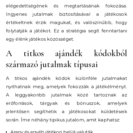
elégedettségének és megtartásának fokozása.
Ingyenes jutalmak biztosításával a játékosok
értékeltnek érzik magukat, és valószínűbb, hogy
folytatják a játékot. Ez a stratégia segít fenntartani
egy élénk játékos közösséget.
A titkos ajándék kódokból
származó jutalmak típusai
A titkos ajándék kódok különféle jutalmakat
nyithatnak meg, amelyek fokozzák a játékélményt.
A leggyakoribb jutalmak közé tartoznak az
erőforrások, tárgyak és bónuszok, amelyek
jelentősen segíthetik a játékosokat küldetéseik
során. Íme néhány tipikus jutalom, amit kaphatsz:
Arany és egyéb játékon belüli valuták