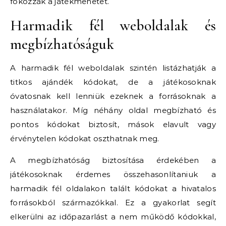
fokozzák a játékmenetet.
Harmadik fél weboldalak és
megbízhatóságuk
A harmadik fél weboldalak szintén listázhatják a
titkos ajándék kódokat, de a játékosoknak
óvatosnak kell lenniük ezeknek a forrásoknak a
használatakor. Míg néhány oldal megbízható és
pontos kódokat biztosít, mások elavult vagy
érvénytelen kódokat oszthatnak meg.
A megbízhatóság biztosítása érdekében a
játékosoknak érdemes összehasonlítaniuk a
harmadik fél oldalakon talált kódokat a hivatalos
forrásokból származókkal. Ez a gyakorlat segít
elkerülni az időpazarlást a nem működő kódokkal,