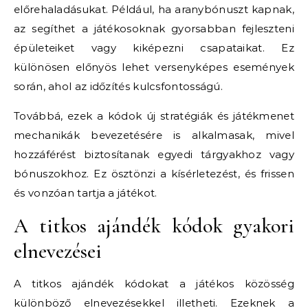
előrehaladásukat. Például, ha aranybónuszt kapnak,
az segíthet a játékosoknak gyorsabban fejleszteni
épületeiket vagy kiképezni csapataikat. Ez
különösen előnyös lehet versenyképes események
során, ahol az időzítés kulcsfontosságú.
Továbbá, ezek a kódok új stratégiák és játékmenet
mechanikák bevezetésére is alkalmasak, mivel
hozzáférést biztosítanak egyedi tárgyakhoz vagy
bónuszokhoz. Ez ösztönzi a kísérletezést, és frissen
és vonzóan tartja a játékot.
A titkos ajándék kódok gyakori
elnevezései
A titkos ajándék kódokat a játékos közösség
különböző elnevezésekkel illetheti. Ezeknek a