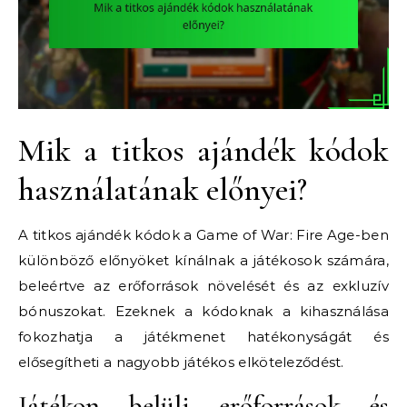
Mik a titkos ajándék kódok
használatának előnyei?
A titkos ajándék kódok a Game of War: Fire Age-ben
különböző előnyöket kínálnak a játékosok számára,
beleértve az erőforrások növelését és az exkluzív
bónuszokat. Ezeknek a kódoknak a kihasználása
fokozhatja a játékmenet hatékonyságát és
elősegítheti a nagyobb játékos elköteleződést.
Játékon belüli erőforrások és