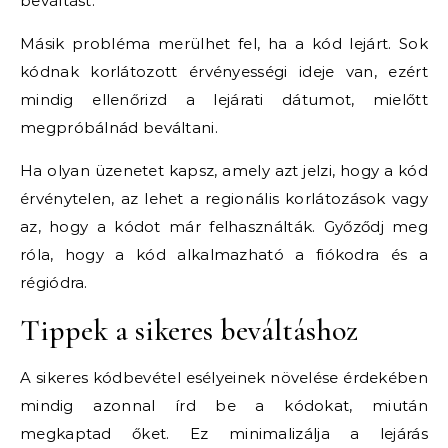
beváltást.
Másik probléma merülhet fel, ha a kód lejárt. Sok
kódnak korlátozott érvényességi ideje van, ezért
mindig ellenőrizd a lejárati dátumot, mielőtt
megpróbálnád beváltani.
Ha olyan üzenetet kapsz, amely azt jelzi, hogy a kód
érvénytelen, az lehet a regionális korlátozások vagy
az, hogy a kódot már felhasználták. Győződj meg
róla, hogy a kód alkalmazható a fiókodra és a
régiódra.
Tippek a sikeres beváltáshoz
A sikeres kódbevétel esélyeinek növelése érdekében
mindig azonnal írd be a kódokat, miután
megkaptad őket. Ez minimalizálja a lejárás