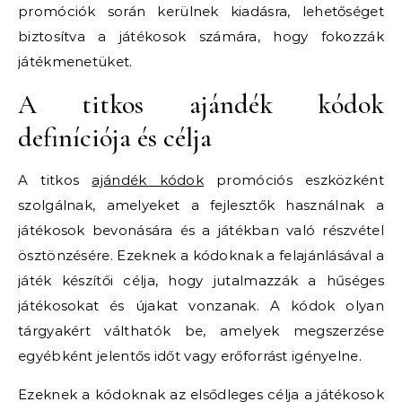
promóciók során kerülnek kiadásra, lehetőséget
biztosítva a játékosok számára, hogy fokozzák
játékmenetüket.
A titkos ajándék kódok
definíciója és célja
A titkos
ajándék kódok
promóciós eszközként
szolgálnak, amelyeket a fejlesztők használnak a
játékosok bevonására és a játékban való részvétel
ösztönzésére. Ezeknek a kódoknak a felajánlásával a
játék készítői célja, hogy jutalmazzák a hűséges
játékosokat és újakat vonzanak. A kódok olyan
tárgyakért válthatók be, amelyek megszerzése
egyébként jelentős időt vagy erőforrást igényelne.
Ezeknek a kódoknak az elsődleges célja a játékosok