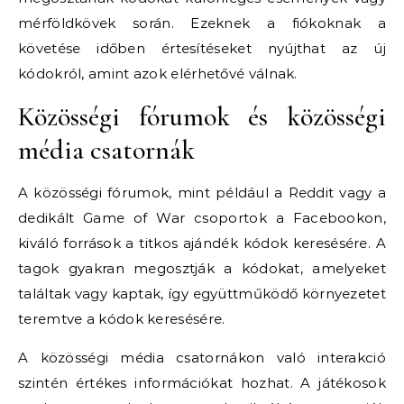
mérföldkövek során. Ezeknek a fiókoknak a
követése időben értesítéseket nyújthat az új
kódokról, amint azok elérhetővé válnak.
Közösségi fórumok és közösségi
média csatornák
A közösségi fórumok, mint például a Reddit vagy a
dedikált Game of War csoportok a Facebookon,
kiváló források a titkos ajándék kódok keresésére. A
tagok gyakran megosztják a kódokat, amelyeket
találtak vagy kaptak, így együttműködő környezetet
teremtve a kódok keresésére.
A közösségi média csatornákon való interakció
szintén értékes információkat hozhat. A játékosok