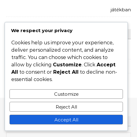
játékban
We respect your privacy
ARCHÍVUM
Cookies help us improve your experience,
deliver personalized content, and analyze
March 2026
traffic. You can choose which cookies to
allow by clicking
Customize
. Click
Accept
February 2026
All
to consent or
Reject All
to decline non-
essential cookies.
Customize
Reject All
Accept All
KERESÉS
Search for: